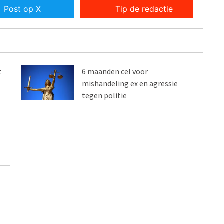
Post op X
Tip de redactie
t
6 maanden cel voor
mishandeling ex en agressie
tegen politie