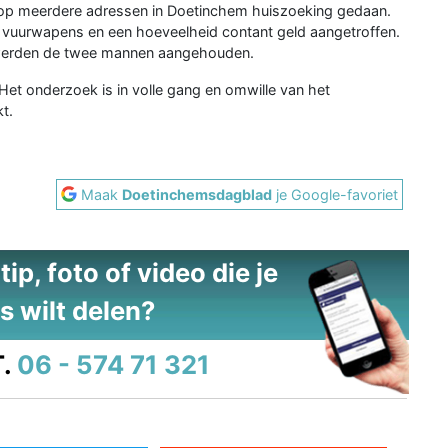
 op meerdere adressen in Doetinchem huiszoeking gedaan.
s, vuurwapens en een hoeveelheid contant geld aangetroffen.
werden de twee mannen aangehouden.
et onderzoek is in volle gang en omwille van het
t.
Maak
Doetinchemsdagblad
je Google-favoriet
ip, foto of video die je
s wilt delen?
.
06 - 574 71 321