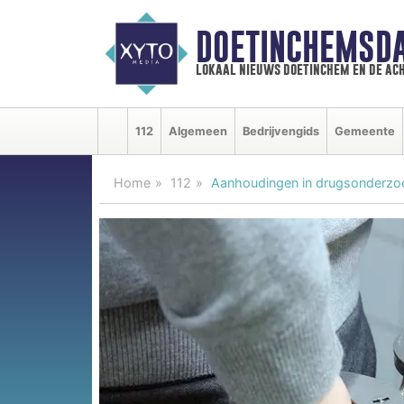
DOETINCHEMSD
lokaal nieuws doetinchem en de ac
112
Algemeen
Bedrijvengids
Gemeente
Home
112
Aanhoudingen in drugsonderzo