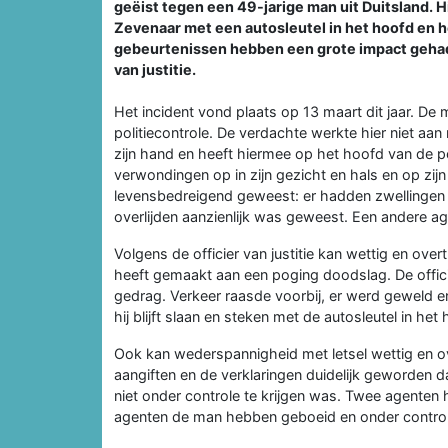
geëist tegen een 49-jarige man uit Duitsland. H
Zevenaar met een autosleutel in het hoofd en h
gebeurtenissen hebben een grote impact gehad o
van justitie.
Het incident vond plaats op 13 maart dit jaar. De
politiecontrole. De verdachte werkte hier niet aa
zijn hand en heeft hiermee op het hoofd van de po
verwondingen op in zijn gezicht en hals en op zij
levensbedreigend geweest: er hadden zwellingen
overlijden aanzienlijk was geweest. Een andere age
Volgens de officier van justitie kan wettig en ov
heeft gemaakt aan een poging doodslag. De officier: 
gedrag. Verkeer raasde voorbij, er werd geweld 
hij blijft slaan en steken met de autosleutel in het
Ook kan wederspannigheid met letsel wettig en ov
aangiften en de verklaringen duidelijk geworden d
niet onder controle te krijgen was. Twee agenten 
agenten de man hebben geboeid en onder contro