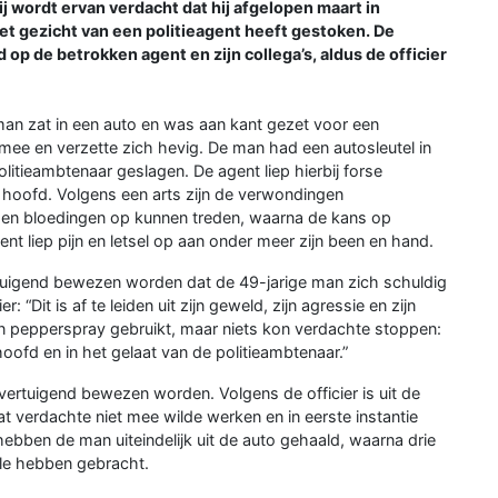
ij wordt ervan verdacht dat hij afgelopen maart in
et gezicht van een politieagent heeft gestoken. De
p de betrokken agent en zijn collega’s, aldus de officier
 man zat in een auto en was aan kant gezet voor een
n mee en verzette zich hevig. De man had een autosleutel in
litieambtenaar geslagen. De agent liep hierbij forse
n hoofd. Volgens een arts zijn de verwondingen
 en bloedingen op kunnen treden, waarna de kans op
nt liep pijn en letsel op aan onder meer zijn been en hand.
ertuigend bewezen worden dat de 49-jarige man zich schuldig
“Dit is af te leiden uit zijn geweld, zijn agressie en zijn
en pepperspray gebruikt, maar niets kon verdachte stoppen:
 hoofd en in het gelaat van de politieambtenaar.”
ertuigend bewezen worden. Volgens de officier is uit de
at verdachte niet mee wilde werken en in eerste instantie
hebben de man uiteindelijk uit de auto gehaald, waarna drie
le hebben gebracht.