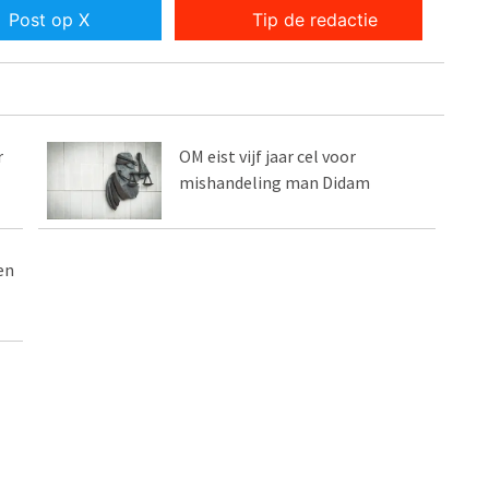
Post op X
Tip de redactie
r
OM eist vijf jaar cel voor
mishandeling man Didam
en