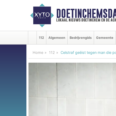
DOETINCHEMSD
lokaal nieuws doetinchem en de ac
112
Algemeen
Bedrijvengids
Gemeente
Home
112
Celstraf geëist tegen man die po