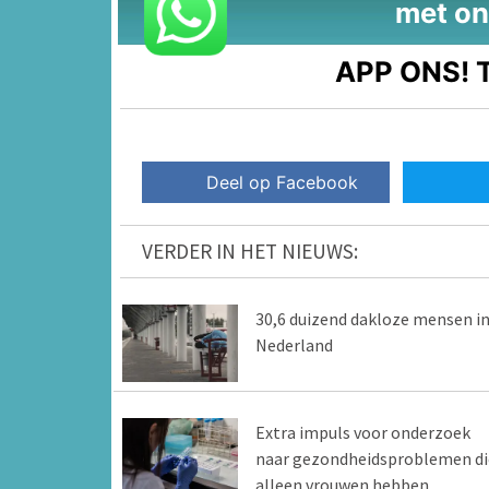
met on
APP ONS!
T
Deel op Facebook
VERDER IN HET NIEUWS:
30,6 duizend dakloze mensen i
Nederland
Extra impuls voor onderzoek
naar gezondheidsproblemen di
alleen vrouwen hebben