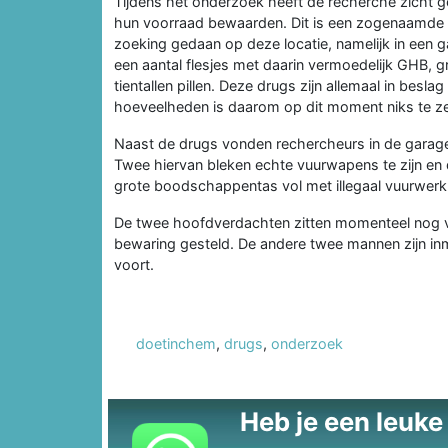
Tijdens het onderzoek heeft de recherche zicht 
hun voorraad bewaarden. Dit is een zogenaamde st
zoeking gedaan op deze locatie, namelijk in een 
een aantal flesjes met daarin vermoedelijk GHB, g
tientallen pillen. Deze drugs zijn allemaal in be
hoeveelheden is daarom op dit moment niks te z
Naast de drugs vonden rechercheurs in de garag
Twee hiervan bleken echte vuurwapens te zijn en 
grote boodschappentas vol met illegaal vuurwer
De twee hoofdverdachten zitten momenteel nog va
bewaring gesteld. De andere twee mannen zijn inm
voort.
doetinchem
,
drugs
,
onderzoek
Heb je een leuke t