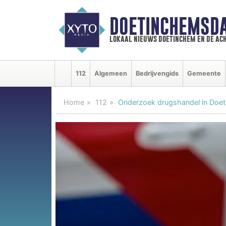
DOETINCHEMSD
lokaal nieuws doetinchem en de ac
112
Algemeen
Bedrijvengids
Gemeente
Home
112
Onderzoek drugshandel in Doe