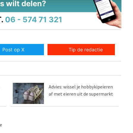
s wilt delen?
.
06 - 574 71 321
Post op X
Tip de redactie
n
Advies: wissel je hobbykipeieren
af met eieren uit de supermarkt
e