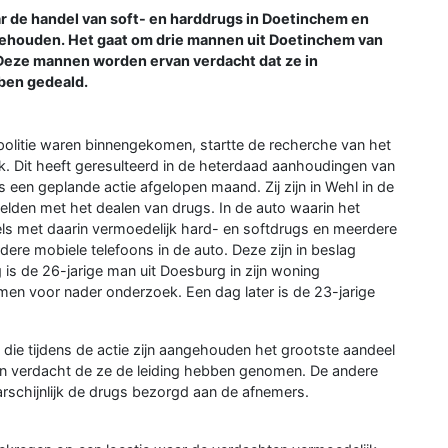
de handel van soft- en harddrugs in Doetinchem en
gehouden. Het gaat om drie mannen uit Doetinchem van
 Deze mannen worden ervan verdacht dat ze in
ben gedeald.
 politie waren binnengekomen, startte de recherche van het
. Dit heeft geresulteerd in de heterdaad aanhoudingen van
 een geplande actie afgelopen maand. Zij zijn in Wehl in de
ielden met het dealen van drugs. In de auto waarin het
kels met daarin vermoedelijk hard- en softdrugs en meerdere
dere mobiele telefoons in de auto. Deze zijn in beslag
s de 26-jarige man uit Doesburg in zijn woning
men voor nader onderzoek. Een dag later is de 23-jarige
ie tijdens de actie zijn aangehouden het grootste aandeel
an verdacht de ze de leiding hebben genomen. De andere
chijnlijk de drugs bezorgd aan de afnemers.