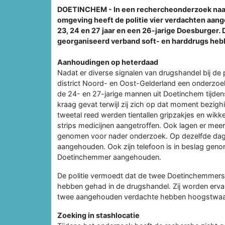
DOETINCHEM - In een rechercheonderzoek naar 
omgeving heeft de politie vier verdachten aan
23, 24 en 27 jaar en een 26-jarige Doesburger.
georganiseerd verband soft- en harddrugs heb
Aanhoudingen op heterdaad
Nadat er diverse signalen van drugshandel bij de
district Noord- en Oost-Gelderland een onderzoek
de 24- en 27-jarige mannen uit Doetinchem tijdens
kraag gevat terwijl zij zich op dat moment bezigh
tweetal reed werden tientallen gripzakjes en wik
strips medicijnen aangetroffen. Ook lagen er meer
genomen voor nader onderzoek. Op dezelfde dag i
aangehouden. Ook zijn telefoon is in beslag geno
Doetinchemmer aangehouden.
De politie vermoedt dat de twee Doetinchemmers d
hebben gehad in de drugshandel. Zij worden erv
twee aangehouden verdachte hebben hoogstwaars
Zoeking in stashlocatie