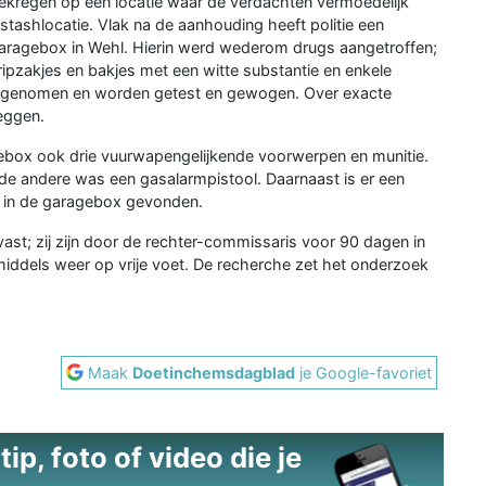
gekregen op een locatie waar de verdachten vermoedelijk
ashlocatie. Vlak na de aanhouding heeft politie een
garagebox in Wehl. Hierin werd wederom drugs aangetroffen;
ripzakjes en bakjes met een witte substantie en enkele
slag genomen en worden getest en gewogen. Over exacte
eggen.
ebox ook drie vuurwapengelijkende voorwerpen en munitie.
de andere was een gasalarmpistool. Daarnaast is er een
k in de garagebox gevonden.
st; zij zijn door de rechter-commissaris voor 90 dagen in
iddels weer op vrije voet. De recherche zet het onderzoek
Maak
Doetinchemsdagblad
je Google-favoriet
ip, foto of video die je