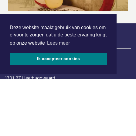
Deze website maakt gebruik van cookies om
ervoor te zorgen dat u de beste ervaring krijgt
|
Nieuws | Sport | Evenementen
op onze website
Lees meer
Ik accepteer cookies
Hoofdvestiging:
van Benthuizenlaan 1
1701 BZ Heerhugowaard
072 8200 600
redactie@xyto.nl
www.xyto.nl
SOCIAL MEDIA