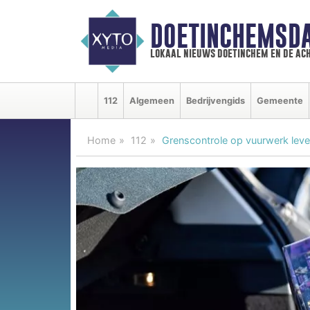
DOETINCHEMSD
lokaal nieuws doetinchem en de ac
112
Algemeen
Bedrijvengids
Gemeente
Home
112
Grenscontrole op vuurwerk lev