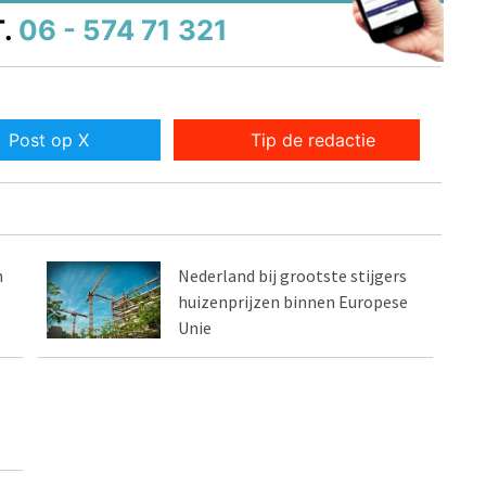
.
06 - 574 71 321
Post op X
Tip de redactie
n
Nederland bij grootste stijgers
huizenprijzen binnen Europese
Unie