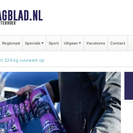
AGBLAD.NL
hterhoek
Regionaal
Specials
Sport
Uitgaan
Vacatures
Contact
ert 324 kg vuurwerk op