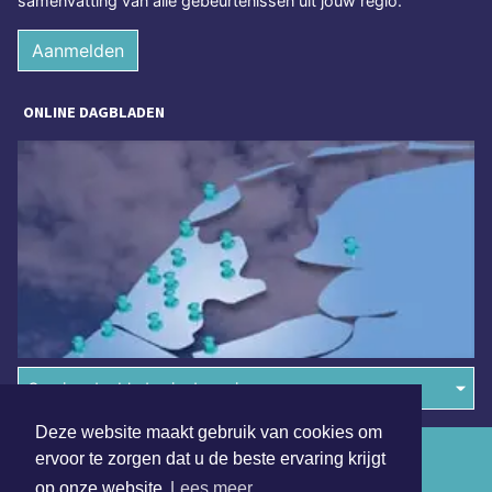
samenvatting van alle gebeurtenissen uit jouw regio.
Aanmelden
ONLINE DAGBLADEN
Overige dagbladen in de regio
Deze website maakt gebruik van cookies om
Algemene voorwaarden
ervoor te zorgen dat u de beste ervaring krijgt
op onze website
Lees meer