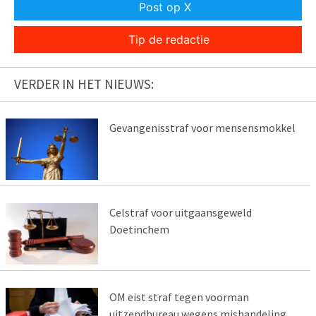
Post op X
Tip de redactie
VERDER IN HET NIEUWS:
Gevangenisstraf voor mensensmokkel
Celstraf voor uitgaansgeweld
Doetinchem
OM eist straf tegen voorman
uitzendbureau wegens mishandeling