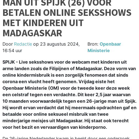
MAN UIT SPIJK (26) VOOR
BETALEN ONLINE SEKSSHOWS
MET KINDEREN UIT
MADAGASKAR
Door
Redactie
op
23 augustus 2024,
Bron:
Openbaar
16:54 uur
Ministerie
SPIJK - Live seksshows voor de webcam met kinderen uit
arme landen zoals de Filipijnen of Madagaskar. Deze vorm van
online kindermisbruik is een zorgelijk fenomeen dat sinds
corona een vlucht heeft genomen. Vrijdag eiste het
Openbaar Ministerie (OM) voor de tweede keer deze week
een celstraf tegen een verdachte. Dit keer 2,5 jaar waarvan
10 maanden voorwaardelijk tegen een 26-jarige man uit Spijk.
Hij wordt ervan verdacht dat hij meermaals opdrachten gaf en
betaalde voor online seksueel misbruik van twee
minderjarige meisjes uit Madagaskar. Hij staat ook terecht
voor het bezit en vervaardigen van kinderporno.
De 26-jarige Nederlander kwam in beeld door een onderzoek