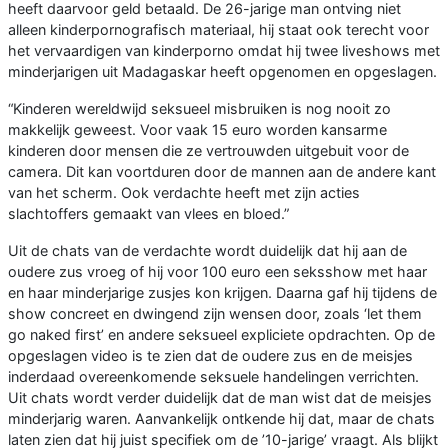
heeft daarvoor geld betaald. De 26-jarige man ontving niet
alleen kinderpornografisch materiaal, hij staat ook terecht voor
het vervaardigen van kinderporno omdat hij twee liveshows met
minderjarigen uit Madagaskar heeft opgenomen en opgeslagen.
“Kinderen wereldwijd seksueel misbruiken is nog nooit zo
makkelijk geweest. Voor vaak 15 euro worden kansarme
kinderen door mensen die ze vertrouwden uitgebuit voor de
camera. Dit kan voortduren door de mannen aan de andere kant
van het scherm. Ook verdachte heeft met zijn acties
slachtoffers gemaakt van vlees en bloed.”
Uit de chats van de verdachte wordt duidelijk dat hij aan de
oudere zus vroeg of hij voor 100 euro een seksshow met haar
en haar minderjarige zusjes kon krijgen. Daarna gaf hij tijdens de
show concreet en dwingend zijn wensen door, zoals ‘let them
go naked first’ en andere seksueel expliciete opdrachten. Op de
opgeslagen video is te zien dat de oudere zus en de meisjes
inderdaad overeenkomende seksuele handelingen verrichten.
Uit chats wordt verder duidelijk dat de man wist dat de meisjes
minderjarig waren. Aanvankelijk ontkende hij dat, maar de chats
laten zien dat hij juist specifiek om de ’10-jarige’ vraagt. Als blijkt