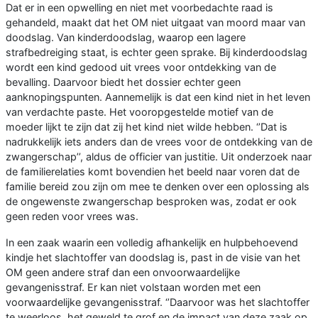
Dat er in een opwelling en niet met voorbedachte raad is
gehandeld, maakt dat het OM niet uitgaat van moord maar van
doodslag. Van kinderdoodslag, waarop een lagere
strafbedreiging staat, is echter geen sprake. Bij kinderdoodslag
wordt een kind gedood uit vrees voor ontdekking van de
bevalling. Daarvoor biedt het dossier echter geen
aanknopingspunten. Aannemelijk is dat een kind niet in het leven
van verdachte paste. Het vooropgestelde motief van de
moeder lijkt te zijn dat zij het kind niet wilde hebben. ‘’Dat is
nadrukkelijk iets anders dan de vrees voor de ontdekking van de
zwangerschap’’, aldus de officier van justitie. Uit onderzoek naar
de familierelaties komt bovendien het beeld naar voren dat de
familie bereid zou zijn om mee te denken over een oplossing als
de ongewenste zwangerschap besproken was, zodat er ook
geen reden voor vrees was.
In een zaak waarin een volledig afhankelijk en hulpbehoevend
kindje het slachtoffer van doodslag is, past in de visie van het
OM geen andere straf dan een onvoorwaardelijke
gevangenisstraf. Er kan niet volstaan worden met een
voorwaardelijke gevangenisstraf. ‘’Daarvoor was het slachtoffer
te weerloos, het geweld te grof en de impact van deze zaak op