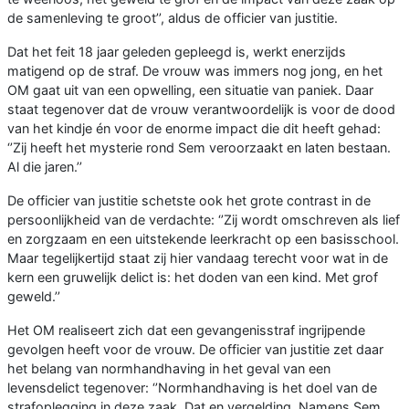
de samenleving te groot’’, aldus de officier van justitie.
Dat het feit 18 jaar geleden gepleegd is, werkt enerzijds
matigend op de straf. De vrouw was immers nog jong, en het
OM gaat uit van een opwelling, een situatie van paniek. Daar
staat tegenover dat de vrouw verantwoordelijk is voor de dood
van het kindje én voor de enorme impact die dit heeft gehad:
‘’Zij heeft het mysterie rond Sem veroorzaakt en laten bestaan.
Al die jaren.’’
De officier van justitie schetste ook het grote contrast in de
persoonlijkheid van de verdachte: ‘’Zij wordt omschreven als lief
en zorgzaam en een uitstekende leerkracht op een basisschool.
Maar tegelijkertijd staat zij hier vandaag terecht voor wat in de
kern een gruwelijk delict is: het doden van een kind. Met grof
geweld.’’
Het OM realiseert zich dat een gevangenisstraf ingrijpende
gevolgen heeft voor de vrouw. De officier van justitie zet daar
het belang van normhandhaving in het geval van een
levensdelict tegenover: ‘’Normhandhaving is het doel van de
strafoplegging in deze zaak. Dat en vergelding. Namens Sem