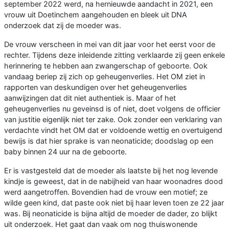
september 2022 werd, na hernieuwde aandacht in 2021, een
vrouw uit Doetinchem aangehouden en bleek uit DNA
onderzoek dat zij de moeder was.
De vrouw verscheen in mei van dit jaar voor het eerst voor de
rechter. Tijdens deze inleidende zitting verklaarde zij geen enkele
herinnering te hebben aan zwangerschap of geboorte. Ook
vandaag beriep zij zich op geheugenverlies. Het OM ziet in
rapporten van deskundigen over het geheugenverlies
aanwijzingen dat dit niet authentiek is. Maar of het
geheugenverlies nu geveinsd is of niet, doet volgens de officier
van justitie eigenlijk niet ter zake. Ook zonder een verklaring van
verdachte vindt het OM dat er voldoende wettig en overtuigend
bewijs is dat hier sprake is van neonaticide; doodslag op een
baby binnen 24 uur na de geboorte.
Er is vastgesteld dat de moeder als laatste bij het nog levende
kindje is geweest, dat in de nabijheid van haar woonadres dood
werd aangetroffen. Bovendien had de vrouw een motief; ze
wilde geen kind, dat paste ook niet bij haar leven toen ze 22 jaar
was. Bij neonaticide is bijna altijd de moeder de dader, zo blijkt
uit onderzoek. Het gaat dan vaak om nog thuiswonende