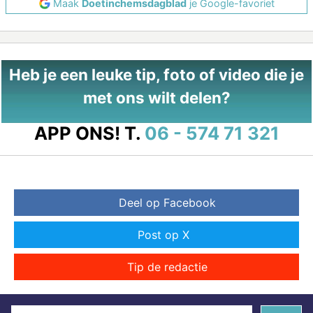
Maak
Doetinchemsdagblad
je Google-favoriet
Heb je een leuke tip, foto of video die je
met ons wilt delen?
APP ONS!
T.
06 - 574 71 321
Deel op Facebook
Post op X
Tip de redactie