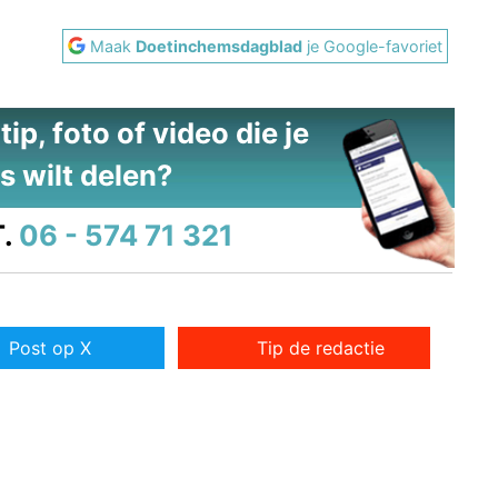
Maak
Doetinchemsdagblad
je Google-favoriet
ip, foto of video die je
s wilt delen?
.
06 - 574 71 321
Post op X
Tip de redactie