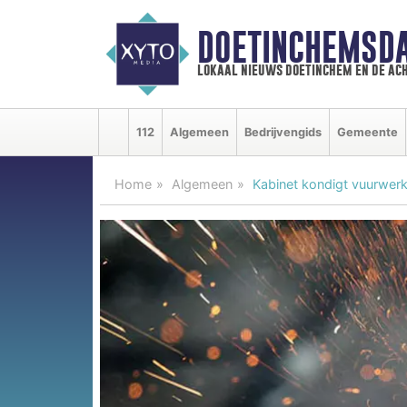
DOETINCHEMSD
lokaal nieuws doetinchem en de ac
112
Algemeen
Bedrijvengids
Gemeente
Home
Algemeen
Kabinet kondigt vuurwer