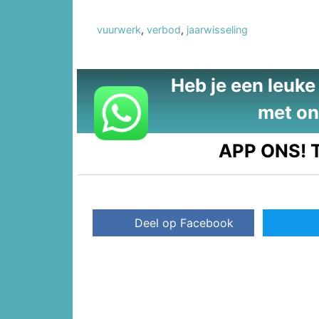
vuurwerk
,
verbod
,
jaarwisseling
Heb je een leuke t
met on
APP ONS!
T
Deel op Facebook