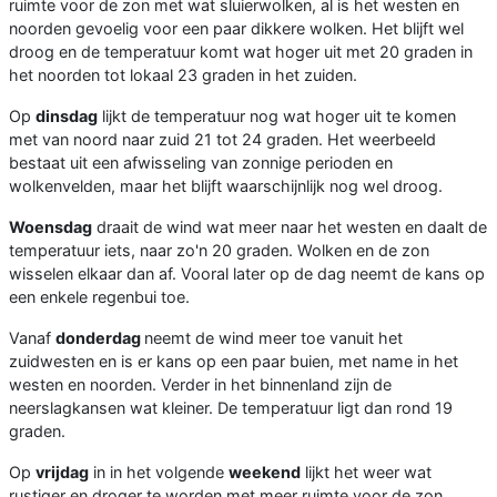
ruimte voor de zon met wat sluierwolken, al is het westen en
noorden gevoelig voor een paar dikkere wolken. Het blijft wel
droog en de temperatuur komt wat hoger uit met 20 graden in
het noorden tot lokaal 23 graden in het zuiden.
Op
dinsdag
lijkt de temperatuur nog wat hoger uit te komen
met van noord naar zuid 21 tot 24 graden. Het weerbeeld
bestaat uit een afwisseling van zonnige perioden en
wolkenvelden, maar het blijft waarschijnlijk nog wel droog.
Woensdag
draait de wind wat meer naar het westen en daalt de
temperatuur iets, naar zo'n 20 graden. Wolken en de zon
wisselen elkaar dan af. Vooral later op de dag neemt de kans op
een enkele regenbui toe.
Vanaf
donderdag
neemt de wind meer toe vanuit het
zuidwesten en is er kans op een paar buien, met name in het
westen en noorden. Verder in het binnenland zijn de
neerslagkansen wat kleiner. De temperatuur ligt dan rond 19
graden.
Op
vrijdag
in in het volgende
weekend
lijkt het weer wat
rustiger en droger te worden met meer ruimte voor de zon.