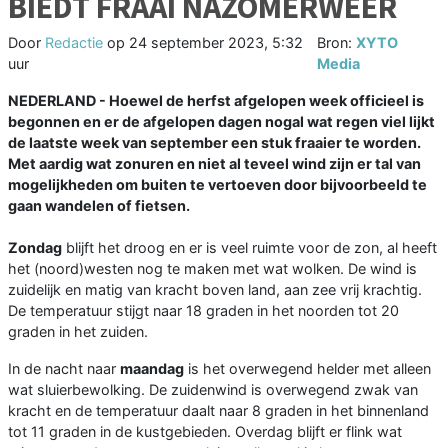
BIEDT FRAAI NAZOMERWEER
Door
Redactie
op
24 september 2023, 5:32
Bron:
XYTO
uur
Media
NEDERLAND - Hoewel de herfst afgelopen week officieel is
begonnen en er de afgelopen dagen nogal wat regen viel lijkt
de laatste week van september een stuk fraaier te worden.
Met aardig wat zonuren en niet al teveel wind zijn er tal van
mogelijkheden om buiten te vertoeven door bijvoorbeeld te
gaan wandelen of fietsen.
Zondag
blijft het droog en er is veel ruimte voor de zon, al heeft
het (noord)westen nog te maken met wat wolken. De wind is
zuidelijk en matig van kracht boven land, aan zee vrij krachtig.
De temperatuur stijgt naar 18 graden in het noorden tot 20
graden in het zuiden.
In de nacht naar
maandag
is het overwegend helder met alleen
wat sluierbewolking. De zuidenwind is overwegend zwak van
kracht en de temperatuur daalt naar 8 graden in het binnenland
tot 11 graden in de kustgebieden. Overdag blijft er flink wat