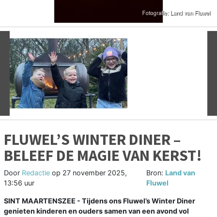
Vorige
V
FLUWEL’S WINTER DINER –
BELEEF DE MAGIE VAN KERST!
Door
Redactie
op
27 november 2025,
Bron:
Land van
13:56 uur
Fluwel
SINT MAARTENSZEE - Tijdens ons Fluwel’s Winter Diner
genieten kinderen en ouders samen van een avond vol