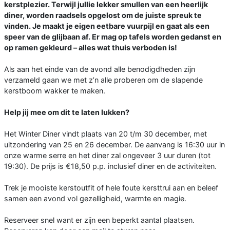
kerstplezier. Terwijl jullie lekker smullen van een heerlijk
diner, worden raadsels opgelost om de juiste spreuk te
vinden. Je maakt je eigen eetbare vuurpijl en gaat als een
speer van de glijbaan af. Er mag op tafels worden gedanst en
op ramen gekleurd – alles wat thuis verboden is!
Als aan het einde van de avond alle benodigdheden zijn
verzameld gaan we met z’n alle proberen om de slapende
kerstboom wakker te maken.
Help jij mee om dit te laten lukken?
Het Winter Diner vindt plaats van 20 t/m 30 december, met
uitzondering van 25 en 26 december. De aanvang is 16:30 uur in
onze warme serre en het diner zal ongeveer 3 uur duren (tot
19:30). De prijs is €18,50 p.p. inclusief diner en de activiteiten.
Trek je mooiste kerstoutfit of hele foute kersttrui aan en beleef
samen een avond vol gezelligheid, warmte en magie.
Reserveer snel want er zijn een beperkt aantal plaatsen.