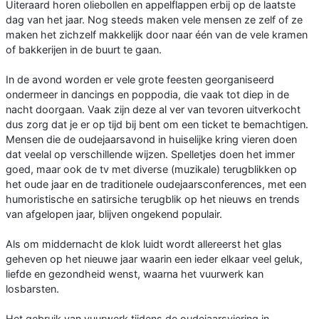
Uiteraard horen oliebollen en appelflappen erbij op de laatste
dag van het jaar. Nog steeds maken vele mensen ze zelf of ze
maken het zichzelf makkelijk door naar één van de vele kramen
of bakkerijen in de buurt te gaan.
In de avond worden er vele grote feesten georganiseerd
ondermeer in dancings en poppodia, die vaak tot diep in de
nacht doorgaan. Vaak zijn deze al ver van tevoren uitverkocht
dus zorg dat je er op tijd bij bent om een ticket te bemachtigen.
Mensen die de oudejaarsavond in huiselijke kring vieren doen
dat veelal op verschillende wijzen. Spelletjes doen het immer
goed, maar ook de tv met diverse (muzikale) terugblikken op
het oude jaar en de traditionele oudejaarsconferences, met een
humoristische en satirsiche terugblik op het nieuws en trends
van afgelopen jaar, blijven ongekend populair.
Als om middernacht de klok luidt wordt allereerst het glas
geheven op het nieuwe jaar waarin een ieder elkaar veel geluk,
liefde en gezondheid wenst, waarna het vuurwerk kan
losbarsten.
Het gebruik van vuurwerk tijdens de oudejaarsviering in