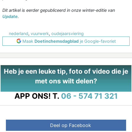
Dit artikel is eerder gepubliceerd in onze winter-editie van
Update
.
nederland
,
vuurwerk
,
oudejaarsviering
Maak
Doetinchemsdagblad
je Google-favoriet
Heb je een leuke tip, foto of video die je
met ons wilt delen?
APP ONS!
T.
06 - 574 71 321
Deel op Facebook