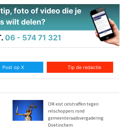
ip, foto of video die je
s wilt delen?
.
06 - 574 71 321
Post op X
Tip de redactie
OM eist celstraffen tegen
relschoppers rond
gemeenteraadsvergadering
Doetinchem