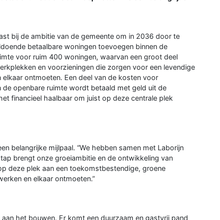
st bij de ambitie van de gemeente om in 2036 door te
oldoende betaalbare woningen toevoegen binnen de
ruimte voor ruim 400 woningen, waarvan een groot deel
erkplekken en voorzieningen die zorgen voor een levendige
elkaar ontmoeten. Een deel van de kosten voor
n de openbare ruimte wordt betaald met geld uit de
t financieel haalbaar om juist op deze centrale plek
n belangrijke mijlpaal. “We hebben samen met Laborijn
stap brengt onze groeiambitie en de ontwikkeling van
op deze plek aan een toekomstbestendige, groene
erken en elkaar ontmoeten.”
tie aan het bouwen. Er komt een duurzaam en gastvrij pand