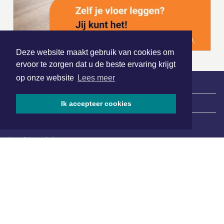
Deze website maakt gebruik van cookies om
ervoor te zorgen dat u de beste ervaring krijgt
op onze website
Lees meer
|
Nieuws | Sport | Evenementen
Ik accepteer cookies
Hoofdvestiging:
van Benthuizenlaan 1
1701 BZ Heerhugowaard
072 8200 600
redactie@xyto.nl
www.xyto.nl