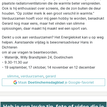
plaatste radiatorventilatoren die de warmte beter verspreiden.
Ook is hij enthousiast over screens, die de zon buiten de deur
houden. “Op zolder merk ik een groot verschil in warmte.”
Verduurzamen hoeft voor mij geen hobby te worden, benadrukt
Gerard nog maar eens, maar het vinden van slimme
oplossingen, daar maakt hij maakt wel een sport van.
Denkt u ook aan verduurzamen? Het Energieloket kan u op weg
helpen. Aanstaande vrijdag is bewonersadviseur Hans in
Dichteren
om al uw vragen te beantwoorden.
- Waterrijk, Willy Brandtplein 24, Doetinchem
- 9.30-11.30 uur
- 19 september, 17 oktober, 14 november en 12 december
slimme
,
verduurzamen
,
gerard
Maak
Doetinchemsdagblad
je Google-favoriet
Heb je een leuke tip, foto of video die je