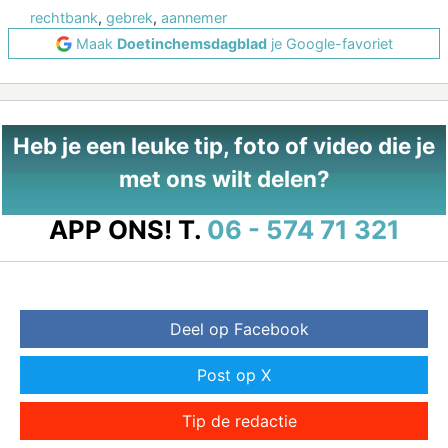
rechtbank
,
gebrek
,
aannemer
Maak
Doetinchemsdagblad
je Google-favoriet
Heb je een leuke tip, foto of video die je
met ons wilt delen?
APP ONS!
T.
06 - 574 71 321
Deel op Facebook
Post op X
Tip de redactie