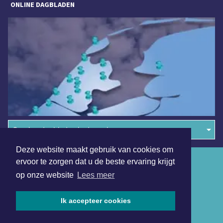
ONLINE DAGBLADEN
Overige dagbladen in de regio
Deze website maakt gebruik van cookies om
Algemene voorwaarden
ervoor te zorgen dat u de beste ervaring krijgt
op onze website
Lees meer
Disclaimer
Privacy Statement
Ik accepteer cookies
Copyright (c) 2026 | Doetinchemsdagblad.nl - Alle rechten