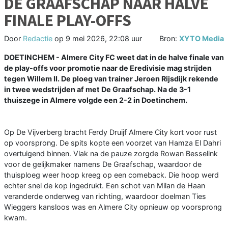
DE GRAAFSCHAP NAAR HALVE
FINALE PLAY-OFFS
Door
Redactie
op
9 mei 2026, 22:08 uur
Bron:
XYTO Media
DOETINCHEM - Almere City FC weet dat in de halve finale van
de play-offs voor promotie naar de Eredivisie mag strijden
tegen Willem II. De ploeg van trainer Jeroen Rijsdijk rekende
in twee wedstrijden af met De Graafschap. Na de 3-1
thuiszege in Almere volgde een 2-2 in Doetinchem.
Op De Vijverberg bracht Ferdy Druijf Almere City kort voor rust
op voorsprong. De spits kopte een voorzet van Hamza El Dahri
overtuigend binnen. Vlak na de pauze zorgde Rowan Besselink
voor de gelijkmaker namens De Graafschap, waardoor de
thuisploeg weer hoop kreeg op een comeback. Die hoop werd
echter snel de kop ingedrukt. Een schot van Milan de Haan
veranderde onderweg van richting, waardoor doelman Ties
Wieggers kansloos was en Almere City opnieuw op voorsprong
kwam.