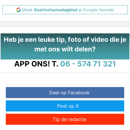
Maak
Doetinchemsdagblad
je Google-favoriet
Heb je een leuke tip, foto of video die je
met ons wilt delen?
APP ONS!
T.
06 - 574 71 321
Deel op Facebook
Post op X
Tip de redactie