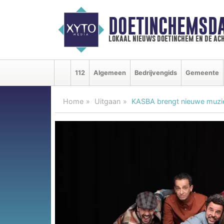
DOETINCHEMSD
lokaal nieuws doetinchem en de ac
112
Algemeen
Bedrijvengids
Gemeente
Home
Uitgaan
KASBA brengt nieuwe muziek