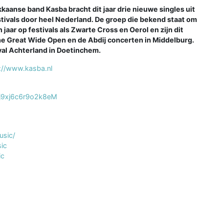
nse band Kasba bracht dit jaar drie nieuwe singles uit
tivals door heel Nederland. De groep die bekend staat om
aar op festivals als Zwarte Cross en Oerol en zijn dit
o the Great Wide Open en de Abdij concerten in Middelburg.
al Achterland in Doetinchem.
://www.kasba.nl
qj9xj6c6r9o2k8eM
usic/
ic
ic