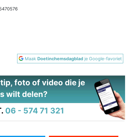
45470576
Maak
Doetinchemsdagblad
je Google-favoriet
ip, foto of video die je
s wilt delen?
.
06 - 574 71 321