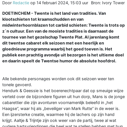
Door
Redactie
op
14 februari 2024, 15:03 uur
Bron: Ivory Tower
DOETINCHEM - Twente is het land van tradities. Van
klootschieten tot kraamschudden en van
midwinterhoornblazen tot carbid schieten: Twente is trots op
z`n cultuur. Een van de mooiste tradities is daarnaast de
tournee van het gezelschap Twente Plat. Al jarenlang komt
dit twentse cabaret elk seizoen met een heerlijk en
gloednieuw programma waarbij het goed toeven is. Het
publiek een prachtig avondje uit bezorgen is het ultieme doel
en daarin speelt de Twentse humor de absolute hoofdrol.
Alle bekende personages worden ook dit seizoen weer ten
tonele gevoerd.
Hendurk & Geessie is het boerenechtpaar dat op smeuige wijze
verteld over de bijzondere figuren uit hun dorp, Mans is de jonge
cabarettier die zijn avonturen voornamenlijk beleefd in „het
Haagse“, waar hij als „beveiliger van Mark Rutte“ in de weer is.
Een ijzersterke creatie, waarmee hij de lachers op zijn hand
krijgt. Aaltje & Trijntje zijn ook weer van de partij, twee al wat
oudere hartsvriendinnen die heel wat te stellen hebben met hun