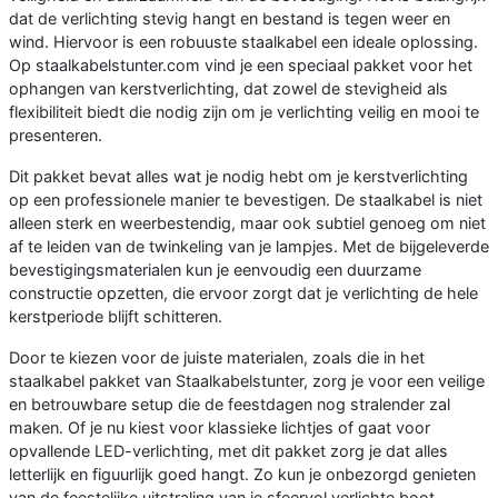
dat de verlichting stevig hangt en bestand is tegen weer en
wind. Hiervoor is een robuuste staalkabel een ideale oplossing.
Op staalkabelstunter.com vind je een speciaal pakket voor het
ophangen van kerstverlichting, dat zowel de stevigheid als
flexibiliteit biedt die nodig zijn om je verlichting veilig en mooi te
presenteren.
Dit pakket bevat alles wat je nodig hebt om je kerstverlichting
op een professionele manier te bevestigen. De staalkabel is niet
alleen sterk en weerbestendig, maar ook subtiel genoeg om niet
af te leiden van de twinkeling van je lampjes. Met de bijgeleverde
bevestigingsmaterialen kun je eenvoudig een duurzame
constructie opzetten, die ervoor zorgt dat je verlichting de hele
kerstperiode blijft schitteren.
Door te kiezen voor de juiste materialen, zoals die in het
staalkabel pakket van Staalkabelstunter, zorg je voor een veilige
en betrouwbare setup die de feestdagen nog stralender zal
maken. Of je nu kiest voor klassieke lichtjes of gaat voor
opvallende LED-verlichting, met dit pakket zorg je dat alles
letterlijk en figuurlijk goed hangt. Zo kun je onbezorgd genieten
van de feestelijke uitstraling van je sfeervol verlichte boot.