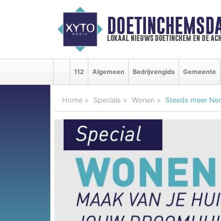
DOETINCHEMSD
lokaal nieuws doetinchem en de ac
112
Algemeen
Bedrijvengids
Gemeente
Home
Specials
Wonen
Steeds meer Ned