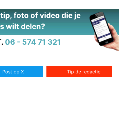
ip, foto of video die je
s wilt delen?
.
06 - 574 71 321
Post op X
Tip de redactie