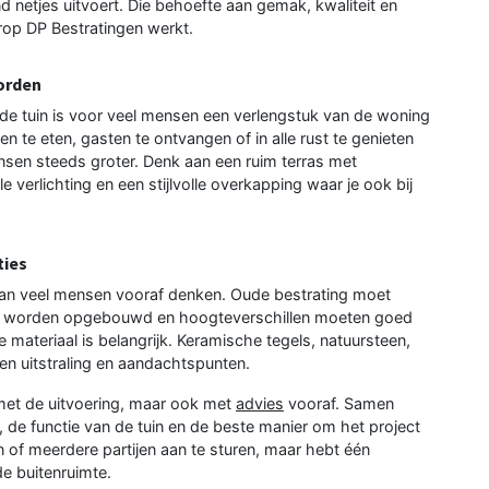
d netjes uitvoert. Die behoefte aan gemak, kwaliteit en
rop DP Bestratingen werkt.
worden
de tuin is voor veel mensen een verlengstuk van de woning
 te eten, gasten te ontvangen of in alle rust te genieten
sen steeds groter. Denk aan een ruim terras met
e verlichting en een stijlvolle overkapping waar je ook bij
ties
 dan veel mensen vooraf denken. Oude bestrating moet
w worden opgebouwd en hoogteverschillen moeten goed
materiaal is belangrijk. Keramische tegels, natuursteen,
gen uitstraling en aandachtspunten.
 met de uitvoering, maar ook met
advies
vooraf. Samen
 de functie van de tuin en de beste manier om het project
en of meerdere partijen aan te sturen, maar hebt één
e buitenruimte.