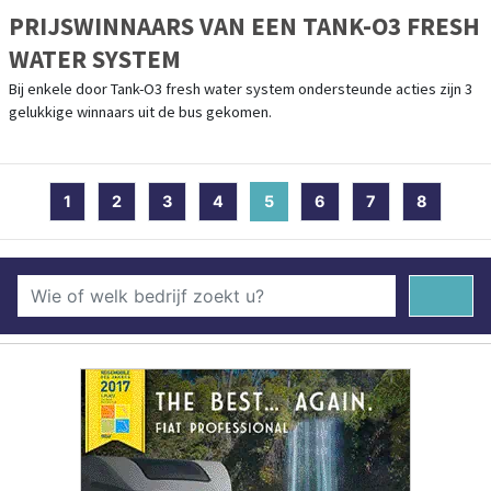
PRIJSWINNAARS VAN EEN TANK-O3 FRESH
WATER SYSTEM
Bij enkele door Tank-O3 fresh water system ondersteunde acties zijn 3
gelukkige winnaars uit de bus gekomen.
1
2
3
4
5
(current)
6
7
8