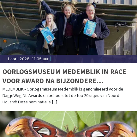
1 april 2026, 11:05 uur
|
OORLOGSMUSEUM MEDEMBLIK IN RACE
VOOR AWARD NA BIJZONDERE
ERKENNING
MEDEMBLIK - Oorlogsmuseum Medemblik is genomineerd voor de
DagjeWeg.NL Awards en behoort tot de top 20 uitjes van Noord-
Holland! Deze nominatie is [...]