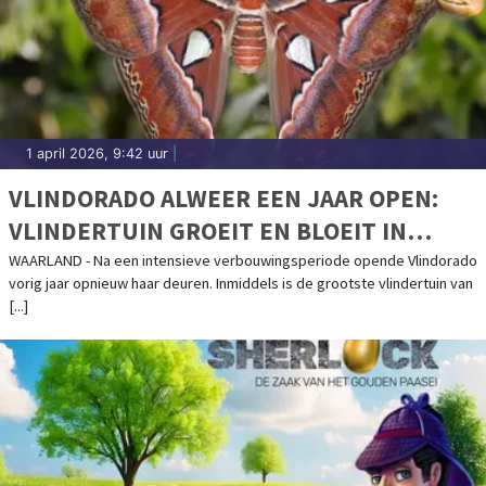
1 april 2026, 9:42 uur
|
VLINDORADO ALWEER EEN JAAR OPEN:
VLINDERTUIN GROEIT EN BLOEIT IN
WAARLAND
WAARLAND - Na een intensieve verbouwingsperiode opende Vlindorado
vorig jaar opnieuw haar deuren. Inmiddels is de grootste vlindertuin van
[...]