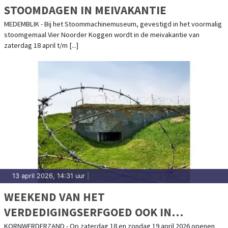
STOOMDAGEN IN MEIVAKANTIE
MEDEMBLIK - Bij het Stoommachinemuseum, gevestigd in het voormalig
stoomgemaal Vier Noorder Koggen wordt in de meivakantie van
zaterdag 18 april t/m [...]
13 april 2026, 14:31 uur
|
WEEKEND VAN HET
VERDEDIGINGSERFGOED OOK IN
KAZEMATTENMUSEUM
KORNWERDERZAND - Op zaterdag 18 en zondag 19 april 2026 openen