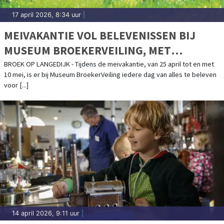
17 april 2026, 8:34 uur
|
MEIVAKANTIE VOL BELEVENISSEN BIJ
MUSEUM BROEKERVEILING, MET
BIJZONDERE VOGELEXCURSIES DOOR HET
BROEK OP LANGEDIJK - Tijdens de meivakantie, van 25 april tot en met
10 mei, is er bij Museum BroekerVeiling iedere dag van alles te beleven
OOSTERDELGEBIED
voor [...]
14 april 2026, 9:11 uur
|