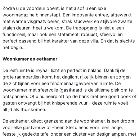
Zodra u de voordeur opent, is het alsof u een luxe
woonmagazine binnenstapt. Een imposante entree, afgewerkt
met warme visgraatvloeren, strak stucwerk en stijlvolle zwarte
stalen deuren, heet u welkom. De trapopgang is niet alleen
functioneel, maar ook een statement: robuust, sfeervol en
perfect passend bij het karakter van deze villa. En dat is slechts
het begin...
Woonkamer en eetkamer
De leefruimte is royaal, licht en perfect in balans. Dankzij de
grote raampartijen komt het daglicht rijkelijk binnen en zorgen
de zichtlijnen voor een fenomenaal gevoel van ruimte. De
woonkamer met sfeervolle (gas)haard is de ultieme plek om te
ontspannen. Of u nu neerploft op de bank met een goed boek of
gasten ontvangt bij het knisperende vuur – deze ruimte voelt
altijd als thuiskomen.
De eetkamer, direct grenzend aan de woonkamer, is een droom
voor elke gastvrouw of -heer. Stel u eens voor: een lange,
feestelijk gedekte tafel onder een cluster van designlampen, met