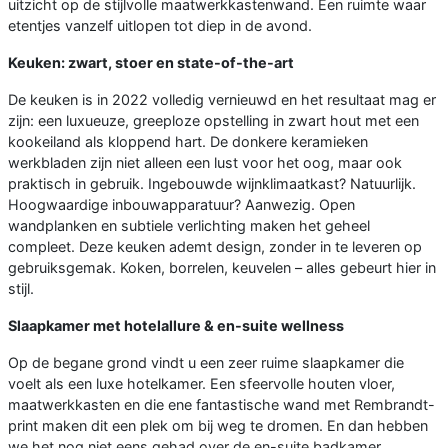
uitzicht op de stijlvolle maatwerkkastenwand. Een ruimte waar
etentjes vanzelf uitlopen tot diep in de avond.
Keuken: zwart, stoer en state-of-the-art
De keuken is in 2022 volledig vernieuwd en het resultaat mag er
zijn: een luxueuze, greeploze opstelling in zwart hout met een
kookeiland als kloppend hart. De donkere keramieken
werkbladen zijn niet alleen een lust voor het oog, maar ook
praktisch in gebruik. Ingebouwde wijnklimaatkast? Natuurlijk.
Hoogwaardige inbouwapparatuur? Aanwezig. Open
wandplanken en subtiele verlichting maken het geheel
compleet. Deze keuken ademt design, zonder in te leveren op
gebruiksgemak. Koken, borrelen, keuvelen – alles gebeurt hier in
stijl.
Slaapkamer met hotelallure & en-suite wellness
Op de begane grond vindt u een zeer ruime slaapkamer die
voelt als een luxe hotelkamer. Een sfeervolle houten vloer,
maatwerkkasten en die ene fantastische wand met Rembrandt-
print maken dit een plek om bij weg te dromen. En dan hebben
we het nog niet eens gehad over de en-suite badkamer...