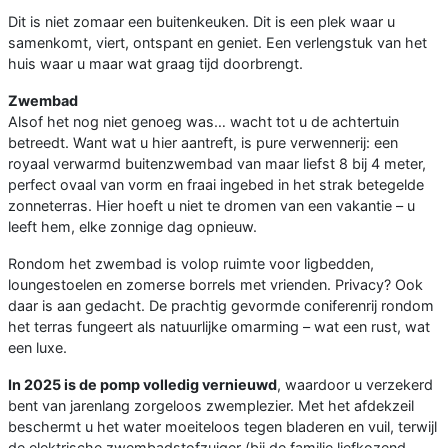
Dit is niet zomaar een buitenkeuken. Dit is een plek waar u
samenkomt, viert, ontspant en geniet. Een verlengstuk van het
huis waar u maar wat graag tijd doorbrengt.
Zwembad
Alsof het nog niet genoeg was… wacht tot u de achtertuin
betreedt. Want wat u hier aantreft, is pure verwennerij: een
royaal verwarmd buitenzwembad van maar liefst 8 bij 4 meter,
perfect ovaal van vorm en fraai ingebed in het strak betegelde
zonneterras. Hier hoeft u niet te dromen van een vakantie – u
leeft hem, elke zonnige dag opnieuw.
Rondom het zwembad is volop ruimte voor ligbedden,
loungestoelen en zomerse borrels met vrienden. Privacy? Ook
daar is aan gedacht. De prachtig gevormde coniferenrij rondom
het terras fungeert als natuurlijke omarming – wat een rust, wat
een luxe.
In 2025 is de pomp volledig vernieuwd
, waardoor u verzekerd
bent van jarenlang zorgeloos zwemplezier. Met het afdekzeil
beschermt u het water moeiteloos tegen bladeren en vuil, terwijl
de elektrische zwembadstofzuiger (bij de familie liefkozend