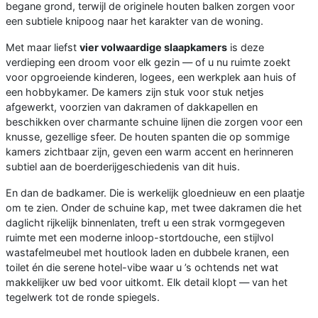
begane grond, terwijl de originele houten balken zorgen voor
een subtiele knipoog naar het karakter van de woning.
Met maar liefst
vier volwaardige slaapkamers
is deze
verdieping een droom voor elk gezin — of u nu ruimte zoekt
voor opgroeiende kinderen, logees, een werkplek aan huis of
een hobbykamer. De kamers zijn stuk voor stuk netjes
afgewerkt, voorzien van dakramen of dakkapellen en
beschikken over charmante schuine lijnen die zorgen voor een
knusse, gezellige sfeer. De houten spanten die op sommige
kamers zichtbaar zijn, geven een warm accent en herinneren
subtiel aan de boerderijgeschiedenis van dit huis.
En dan de badkamer. Die is werkelijk gloednieuw en een plaatje
om te zien. Onder de schuine kap, met twee dakramen die het
daglicht rijkelijk binnenlaten, treft u een strak vormgegeven
ruimte met een moderne inloop-stortdouche, een stijlvol
wastafelmeubel met houtlook laden en dubbele kranen, een
toilet én die serene hotel-vibe waar u ’s ochtends net wat
makkelijker uw bed voor uitkomt. Elk detail klopt — van het
tegelwerk tot de ronde spiegels.