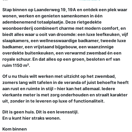
Stap binnen op Laanderweg 19, 19A en ontdek een plek waar
wonen, werken en genieten samenkomen in één
adembenemend totaalplaatje. Deze rietgedekte
woonboerderij combineert charme met modern comfort, en
biedt alles waar u ooit van droomde: een luxe leefkeuken, vijf
slaapkamers, een wellnesswaardige badkamer, tweede luxe
badkamer, een vrijstaand bijgebouw, een waanzinnige
overdekte buitenkeuken, een verwarmd zwembad én een
royale schuur. En dat alles op een groen, besloten erf van
ruim 1150 m².
Of u nu thuis wilt werken met uitzicht op het zwembad,
zomers lang wilt tafelen in de veranda of juist behoefte heeft
aan rust en ruimte in stijl – hier kan het allemaal. Iedere
vierkante meter is met zorg onderhouden en straalt karakter
uit, zonder in te leveren op luxe of functionaliteit.
Dit is geen huis. Dit is een levensstijl.
En u kunt hier straks wonen.
Kom binnen